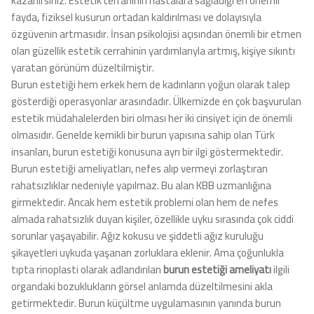
kazanırsınız. Estetik cerrahinin hastalara sağladığı en önemli
fayda, fiziksel kusurun ortadan kaldırılması ve dolayısıyla
özgüvenin artmasıdır. İnsan psikolojisi açısından önemli bir etmen
olan güzellik estetik cerrahinin yardımlarıyla artmış, kişiye sıkıntı
yaratan görünüm düzeltilmiştir.
Burun estetiği hem erkek hem de kadınların yoğun olarak talep
gösterdiği operasyonlar arasındadır. Ülkemizde en çok başvurulan
estetik müdahalelerden biri olması her iki cinsiyet için de önemli
olmasıdır. Genelde kemikli bir burun yapısına sahip olan Türk
insanları, burun estetiği konusuna ayrı bir ilgi göstermektedir.
Burun estetiği
ameliyatları,
nefes alıp vermeyi zorlaştıran
rahatsızlıklar nedeniyle yapılmaz. Bu alan KBB uzmanlığına
girmektedir. Ancak hem estetik problemi olan hem de nefes
almada rahatsızlık duyan kişiler, özellikle uyku sırasında çok ciddi
sorunlar yaşayabilir. Ağız kokusu ve şiddetli ağız kuruluğu
şikayetleri uykuda yaşanan zorluklara eklenir. Ama çoğunlukla
tıpta rinoplasti olarak adlandırılan
burun estetiği ameliyatı
ilgili
organdaki bozuklukların görsel anlamda düzeltilmesini akla
getirmektedir. Burun küçültme uygulamasının yanında burun