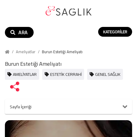
ARA
KATEGORILER
/
Ameliyatlar
/
Burun Estetiği Ameliyatı
Burun Estetiği Ameliyatı
AMELIYATLAR
ESTETIK CERRAHI
GENEL SAĞLIK
Sayfa İçeriği