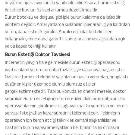
büyütme operasyonları da yapılmaktadır. Kısaca, burun estetiği
öncelikle burnun fiziksel anlamda düzeltilmesidir.
Burun botoksu ve dolgusu gibi iple burun kaldırma da kalıcı bir
yöntem değildir. Ameliyatlarda kullanılan ipler aracılığıyla kaldırılan
burun, daha estetik görülür. Ancak cerrahlar bu teknikleri
kullanmak yerine daha garantili sonuçlar alınması açısından açık
ya da kapalı tekniği kullanır.
Burun Estetiği Doktor Tavsiyesi
İnternetin yaygın hale gelmesiyle burun estetiği operasyonu
yaptıranların yorumları daha fazla kişiye ulaşmaya başlamıştır.
Özellikle forum sitelerinde yayınlanan hasta yorumları, rinoplasti
düşünen kişiler üzerinde olumlu olumsuz etkiler
gerçekleştirmektedir. Tabi bu konuda en önemli mesele, doktor
seçimidir. Burun estetiği için tercih edilen doktorun daha önceki
operasyonlarının görülmesini sağlayan hasta yorumları ve öncesi
sonrası fotoğrafları karar sürecini etkilemektedir. Hekimlerin
operasyon için tercih ettiği teknikler, cerrahi alışkanlıklar ve
hastanın burun yapısı ameliyatların her birinin farklı olmasını
sağlayacaktır. Doktor seçerken önceki hastaların yorumların yanı