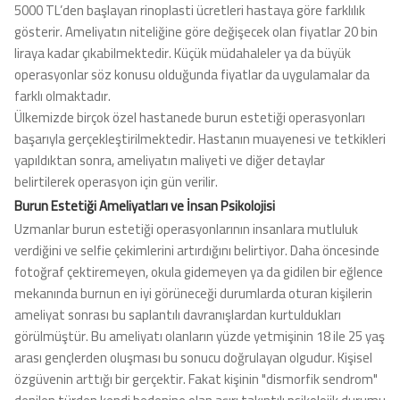
5000 TL’den başlayan rinoplasti ücretleri hastaya göre farklılık
gösterir. Ameliyatın niteliğine göre değişecek olan fiyatlar 20 bin
liraya kadar çıkabilmektedir. Küçük müdahaleler ya da büyük
operasyonlar söz konusu olduğunda fiyatlar da uygulamalar da
farklı olmaktadır.
Ülkemizde birçok özel hastanede burun estetiği operasyonları
başarıyla gerçekleştirilmektedir. Hastanın muayenesi ve tetkikleri
yapıldıktan sonra, ameliyatın maliyeti ve diğer detaylar
belirtilerek operasyon için gün verilir.
Burun Estetiği Ameliyatları ve İnsan Psikolojisi
Uzmanlar burun estetiği operasyonlarının insanlara mutluluk
verdiğini ve selfie çekimlerini artırdığını belirtiyor. Daha öncesinde
fotoğraf çektiremeyen, okula gidemeyen ya da gidilen bir eğlence
mekanında burnun en iyi görüneceği durumlarda oturan kişilerin
ameliyat sonrası bu saplantılı davranışlardan kurtuldukları
görülmüştür. Bu ameliyatı olanların yüzde yetmişinin 18 ile 25 yaş
arası gençlerden oluşması bu sonucu doğrulayan olgudur. Kişisel
özgüvenin arttığı bir gerçektir. Fakat kişinin "dismorfik sendrom"