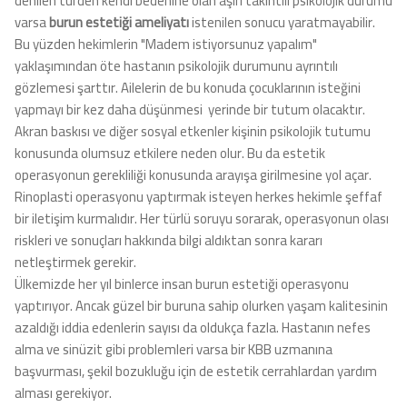
denilen türden kendi bedenine olan aşırı takıntılı psikolojik durumu
varsa
burun estetiği ameliyatı
istenilen sonucu yaratmayabilir.
Bu yüzden hekimlerin "Madem istiyorsunuz yapalım"
yaklaşımından öte hastanın psikolojik durumunu ayrıntılı
gözlemesi şarttır. Ailelerin de bu konuda çocuklarının isteğini
yapmayı bir kez daha düşünmesi
yerinde bir tutum olacaktır.
Akran baskısı ve diğer sosyal etkenler kişinin psikolojik tutumu
konusunda olumsuz etkilere neden olur. Bu da estetik
operasyonun gerekliliği konusunda arayışa girilmesine yol açar.
Rinoplasti operasyonu yaptırmak isteyen herkes hekimle şeffaf
bir iletişim kurmalıdır. Her türlü soruyu sorarak, operasyonun olası
riskleri ve sonuçları hakkında bilgi aldıktan sonra kararı
netleştirmek gerekir.
Ülkemizde her yıl binlerce insan burun estetiği operasyonu
yaptırıyor. Ancak güzel bir buruna sahip olurken yaşam kalitesinin
azaldığı iddia edenlerin sayısı da oldukça fazla. Hastanın nefes
alma ve sinüzit gibi problemleri varsa bir KBB uzmanına
başvurması, şekil bozukluğu için de estetik cerrahlardan yardım
alması gerekiyor.