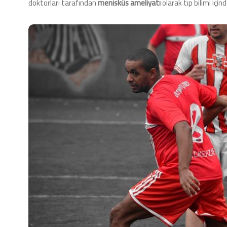
doktorları tarafından
menisküs ameliyatı
olarak tıp bilimi için