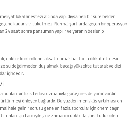
ı
meliyat lokal anestezi altında yapıldıysa belli bir süre belden
eçene kadar sıvı tüketmez. Normal şartlarda geçen bir operasyon
tan 24 saat sonra pansuman yapılır ve yaranın beslenip
şmak, doktor kontrollerini aksatmamak hastanın dikkat etmesini
 dize su değdirmeden duş almak, bacağı yüksekte tutarak ve dizi
ar içindedir.
vi
ma bunları bir fizik tedavi uzmanıyla görüşmek de yarar vardır.
 sürtünmeyi önleyen bağlardır. Bu yüzden menisküs yırtılması en
l hale gelinir sorusu gene en fazla sporcular için önem taşır.
lmaları için tam iyileşme zamanını doktorlar, her türlü önlem