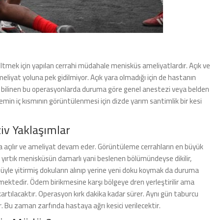
tmek için yapılan cerrahi müdahale menisküs ameliyatlardır. Açık ve
meliyat yoluna pek gidilmiyor. Açık yara olmadığı için de hastanın
arak bilinen bu operasyonlarda duruma göre genel anestezi veya belden
emin iç kısmının görüntülenmesi için dizde yarım santimlik bir kesi
iv Yaklaşımlar
ha açılır ve ameliyat devam eder. Görüntüleme cerrahların en büyük
er yırtık menisküsün damarlı yani beslenen bölümündeyse dikilir,
ünüyle yitirmiş dokuların alınıp yerine yeni doku koymak da duruma
ektedir. Ödem birikmesine karşı bölgeye dren yerleştirilir ama
artılacaktır. Operasyon kırk dakika kadar sürer. Aynı gün taburcu
. Bu zaman zarfında hastaya ağrı kesici verilecektir.