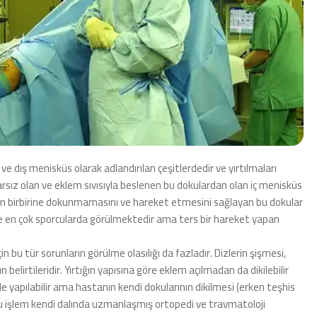
ve dış menisküs olarak adlandırılan çeşitlerdedir ve yırtılmaları
marsız olan ve eklem sıvısıyla beslenen bu dokulardan olan iç menisküs
inin birbirine dokunmamasını ve hareket etmesini sağlayan bu dokular
 ise en çok sporcularda görülmektedir ama ters bir hareket yapan
in bu tür sorunların görülme olasılığı da fazladır. Dizlerin şişmesi,
elirtileridir. Yırtığın yapısına göre eklem açılmadan da dikilebilir
 de yapılabilir ama hastanın kendi dokularının dikilmesi (erken teşhis
n bu işlem kendi dalında uzmanlaşmış ortopedi ve travmatoloji