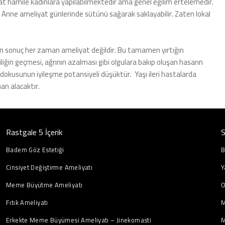
at hamile kadınlara yapılabilmektedir ama genel eğilim ertelemedir.
 Anne ameliyat günlerinde sütünü sağarak saklayabilir. Zaten lokal
sin sonuç her zaman ameliyat değildir. Bu tamamen yırtığın
liğin geçmesi, ağrının azalması gibi olgulara bakıp oluşan hasarın
dokusunun iyileşme potansiyeli düşüktür.
Yaşı ileri hastalarda
an alacaktır.
Rastgale 5 İçerik
S
Badem Göz Estetiği
B
Cinsiyet Değiştirme Ameliyatı
Y
Meme Büyütme Ameliyatı
O
Fıtık Ameliyatı
M
Erkekte Meme Büyümesi Ameliyatı – Jinekomasti
M