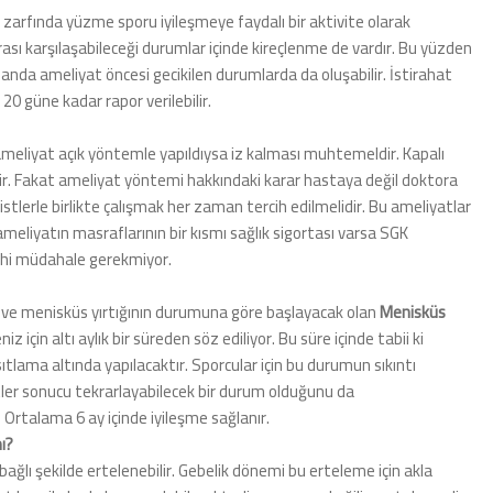
 zarfında yüzme sporu iyileşmeye faydalı bir aktivite olarak
rası karşılaşabileceği durumlar içinde kireçlenme de vardır. Bu yüzden
anda ameliyat öncesi gecikilen durumlarda da oluşabilir. İstirahat
20 güne kadar rapor verilebilir.
 ameliyat açık yöntemle yapıldıysa iz kalması muhtemeldir. Kapalı
r. Fakat ameliyat yöntemi hakkındaki karar hastaya değil doktora
tlerle birlikte çalışmak her zaman tercih edilmelidir. Bu ameliyatlar
ameliyatın masraflarının bir kısmı sağlık sigortası varsa SGK
rahi müdahale gerekmiyor.
is ve menisküs yırtığının durumuna göre başlayacak olan
Menisküs
 için altı aylık bir süreden söz ediliyor. Bu süre içinde tabii ki
tlama altında yapılacaktır. Sporcular için bu durumun sıkıntı
etler sonucu tekrarlayabilecek bir durum olduğunu da
. Ortalama 6 ay içinde iyileşme sağlanır.
ı?
bağlı şekilde ertelenebilir. Gebelik dönemi bu erteleme için akla