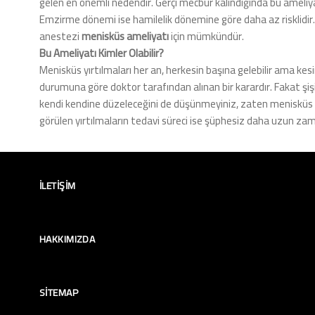
gelen en önemli nedendir. Gerçi mecbur kalındığında bu ameliy
Emzirme dönemi ise hamilelik dönemine göre daha az risklidir.
anestezi
menisküs ameliyatı
için mümkündür.
Bu Ameliyatı Kimler Olabilir?
Menisküs yırtılmaları her an, herkesin başına gelebilir ama ke
durumuna göre doktor tarafından alınan bir karardır. Fakat şişi
kendi kendine düzeleceğini de düşünmeyiniz, zaten menisküs 
görülen yırtılmaların tedavi süreci ise şüphesiz daha uzun zam
İLETIŞIM
HAKKIMIZDA
SITEMAP