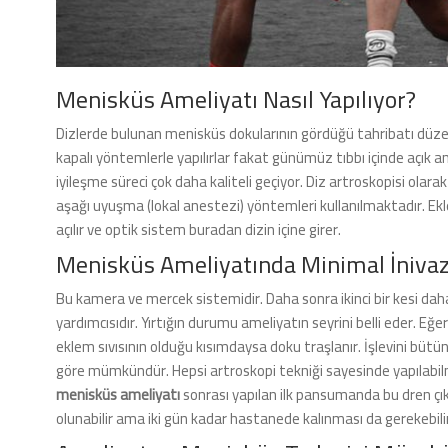
Menisküs Ameliyatı Nasıl Yapılıyor?
Dizlerde bulunan menisküs dokularının gördüğü tahribatı düzel
kapalı yöntemlerle yapılırlar fakat günümüz tıbbı içinde açık a
iyileşme süreci çok daha kaliteli geçiyor. Diz artroskopisi ol
aşağı uyuşma (lokal anestezi) yöntemleri kullanılmaktadır. Ekl
açılır ve optik sistem buradan dizin içine girer.
Menisküs Ameliyatında Minimal İnivaz
Bu kamera ve mercek sistemidir. Daha sonra ikinci bir kesi da
yardımcısıdır. Yırtığın durumu ameliyatın seyrini belli eder. Eğ
eklem sıvısının olduğu kısımdaysa doku traşlanır. İşlevini büt
göre mümkündür. Hepsi artroskopi tekniği sayesinde yapılabilm
menisküs ameliyatı
sonrası yapılan ilk pansumanda bu dren çık
olunabilir ama iki gün kadar hastanede kalınması da gerekebilir