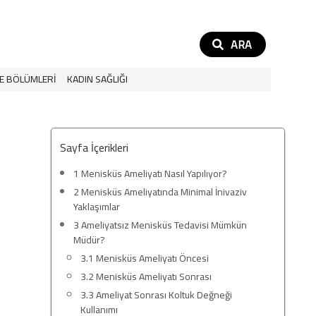
ARA
E BÖLÜMLERI
KADIN SAĞLIĞI
Sayfa İçerikleri
1
Menisküs Ameliyatı Nasıl Yapılıyor?
2
Menisküs Ameliyatında Minimal İnivaziv
Yaklaşımlar
3
Ameliyatsız Menisküs Tedavisi Mümkün
Müdür?
3.1
Menisküs Ameliyatı Öncesi
3.2
Menisküs Ameliyatı Sonrası
3.3
Ameliyat Sonrası Koltuk Değneği
Kullanımı