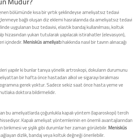
kün Müdür?
enen bölümünde kısa bir yırtık şeklindeyse ameliyatsız tedavi
ireçlenmeye bağlı oluşan diz eklemi hasralarında da ameliyatsız tedavi
linde uygulanan buz tedavisi, elastik bandaj kullanılması, koltuk
p hizasından yukarı tutularak yapılacak istirahatler (elevasyon),
eri içindedir.
Menisküs ameliyatı
hakkında nasıl bir tavrın alınacağı
eri yapılır ki bunlar tanıya yönelik artroskopi, dokuların durumunu
meliyattan bir hafta önce hastadan alkol ve sigarayı bırakması
programına gerek yoktur. Sadece sekiz saat önce hasta yeme ve
mutlaka doktora bildirmelidir.
ılan bu ameliyatlarda çoğunlukla kapalı yöntem (laparoskopi) tercih
ı hissediyor. Kapalı ameliyat yöntemlerinin en önemli avantajlarından
 birikmesi ve şişlik gibi durumlar her zaman görülebilir.
Menisküs
ağlayan dizlik, bandaj veya koltuk değneği önerilebilir.