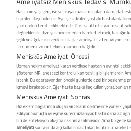
Ameliyatsız Menisküs Tedavisi Müm
Hastanın yaşı genç ise ve oluşan hasar dokuların damarla besl
biçimleri düşünülebilir. Aynı şekilde ileri yaştaki hastalarda k
yöntemleri tercih edilmektedir. Dört saatte bir yarım saat şek
değnekleri ile dize yük bindirmeden hareket etmek, bacağın kal
şişlik ve ağrılar için verilecek ilaçlar ameliyatsız tedavi yönteml
tamamen uzman hekimin kararına bağlıdır.
Menisküs Ameliyatı Öncesi
Uzman hekim ameliyat kararı verdiyse hastanın ayrıntılı tetkikl
gösteren MR, anestezi kontrolü, kan tahlili gibi işlemlerdir. A
istenir. Bu operasyondan önceki günlerde özel bir beslenme 
içmeyi bırakacaktır. Eğer hasta başka ilaç kullanıyorsa bunları 
Menisküs Ameliyatı Sonrası
Diz eklem bağlarında oluşan yırtıkların dikilmesine yönelik yap
ediliyor. Sonuçta iyileşme süreci hızlanıyor, hasta daha az ağr
biri de enfeksiyon oluşma riskinin azalmasıdır. Ama bölgede kan
ameliyatı
sonrasında alçı kullanılmaz fakat kontrollü hareket s