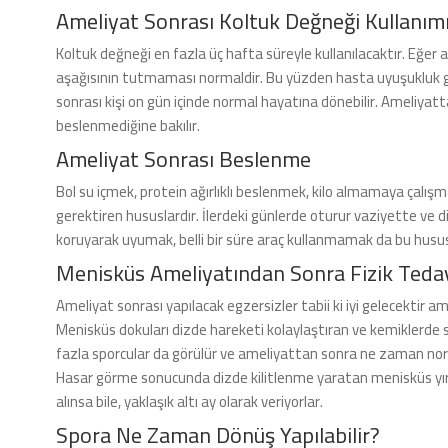
Ameliyat Sonrası Koltuk Değneği Kullanım
Koltuk değneği en fazla üç hafta süreyle kullanılacaktır. Eğer a
aşağısının tutmaması normaldir. Bu yüzden hasta uyuşukluk g
sonrası kişi on gün içinde normal hayatına dönebilir. Ameliyat
beslenmediğine bakılır.
Ameliyat Sonrası Beslenme
Bol su içmek, protein ağırlıklı beslenmek, kilo almamaya çalı
gerektiren hususlardır. İlerdeki günlerde oturur vaziyette ve
koruyarak uyumak, belli bir süre araç kullanmamak da bu hususl
Menisküs Ameliyatından Sonra Fizik Teda
Ameliyat sonrası yapılacak egzersizler tabii ki iyi gelecektir a
Menisküs dokuları dizde hareketi kolaylaştıran ve kemiklerde
fazla sporcular da görülür ve ameliyattan sonra ne zaman norma
Hasar görme sonucunda dizde kilitlenme yaratan menisküs yırtı
alınsa bile, yaklaşık altı ay olarak veriyorlar.
Spora Ne Zaman Dönüş Yapılabilir?