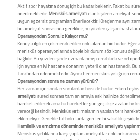
Aktif spor hayatına dönüş için bu kadar beklenir. Fakat bu süre
önerilmektedir.
Menisküs ameliyatı
olan kişilerin ameliyat son
uygun egzersiz programları önerilecektir. Kireçlenme aynı zam
bu ameliyat sonrasında gereklidir, bu yüzden çalışan hastalara 
Operasyondan Sonra İz Kalıyor mu?
Konuyla ilgili en çok merak edilen noktalardan biri budur. Eğer
menisküs operasyonlarında böyle bir durum söz konusu değildi
bağlıdır. Bu yüzden işinde uzmanlanmış cerrahlarla ve ortopedis
için ayrıca en iyi hastane donanımı yeterli olan hastanedir. Bu 
tarafından ödenmektedir. Ayrıca her menisküs yırtığı için cer
Operasyondan sonra ne zaman yürünür?
Her zaman için sorulan sorulardan birisi de budur. Erken teşh
ameliyatı
süreci sonrası tam anlamıyla eski halinize dönebilmeniz
hareket edilecek ama bu hareketler gün geçtikçe azalan bir kısı
vereceği kesindir. Menisküs yırtılmalarının yapılan ters harek
eklemeliyiz.
Genelde futbolcularda görülen bi sakatlık çeşididir
Hamilelik ve emzirme döneminde menisküs ameliyatı yapılır m
Menisküs yırtıklarına karşı yapılan ameliyatlar doktor kararına 