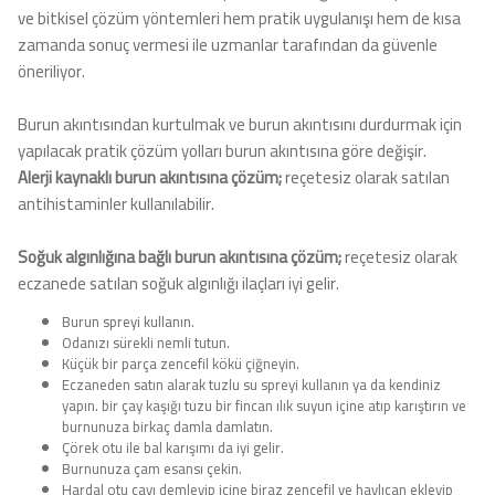
ve bitkisel çözüm yöntemleri hem pratik uygulanışı hem de kısa
zamanda sonuç vermesi ile uzmanlar tarafından da güvenle
öneriliyor.
Burun akıntısından kurtulmak ve burun akıntısını durdurmak için
yapılacak pratik çözüm yolları burun akıntısına göre değişir.
Alerji kaynaklı burun akıntısına çözüm;
reçetesiz olarak satılan
antihistaminler kullanılabilir.
Soğuk algınlığına bağlı burun akıntısına çözüm;
reçetesiz olarak
eczanede satılan soğuk algınlığı ilaçları iyi gelir.
Burun spreyi kullanın.
Odanızı sürekli nemli tutun.
Küçük bir parça zencefil kökü çiğneyin.
Eczaneden satın alarak tuzlu su spreyi kullanın ya da kendiniz
yapın. bir çay kaşığı tuzu bir fincan ılık suyun içine atıp karıştırın ve
burnunuza birkaç damla damlatın.
Çörek otu ile bal karışımı da iyi gelir.
Burnunuza çam esansı çekin.
Hardal otu çayı demleyip içine biraz zencefil ve havlıcan ekleyip