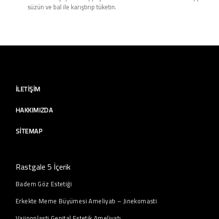
süzün ve bal ile karıştırıp tüketin.
İLETIŞIM
HAKKIMIZDA
SITEMAP
Rastgale 5 İçerik
Badem Göz Estetiği
Erkekte Meme Büyümesi Ameliyatı – Jinekomasti
Vajinoplasti Genital Estetik Ameliyatı